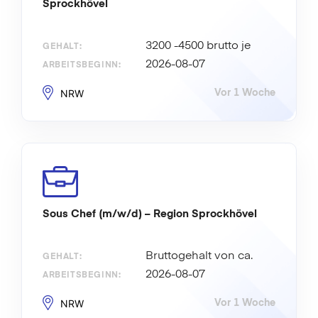
Sprockhövel
3200 -4500 brutto je
GEHALT:
nach Fähigkeiten
2026-08-07
ARBEITSBEGINN:
NRW
Vor 1 Woche
Sous Chef (m/w/d) – Region Sprockhövel
Bruttogehalt von ca.
GEHALT:
3.200 bis 4.500 €, abhängig von
2026-08-07
ARBEITSBEGINN:
Qualifikation und Erfahrung
NRW
Vor 1 Woche