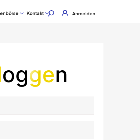
lenbörse
Kontakt
Anmelden
l
og
ge
n