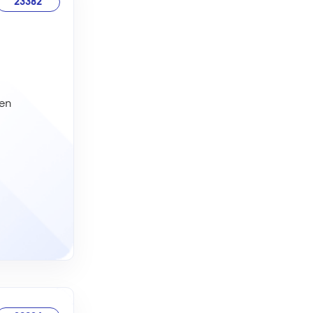
23382
en