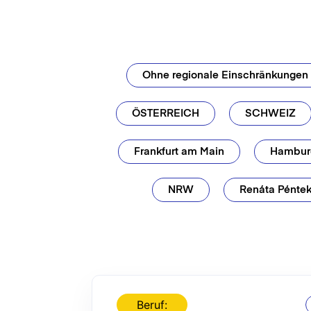
Ohne regionale Einschränkungen
ÖSTERREICH
SCHWEIZ
Frankfurt am Main
Hambur
NRW
Renáta Pénte
Beruf: