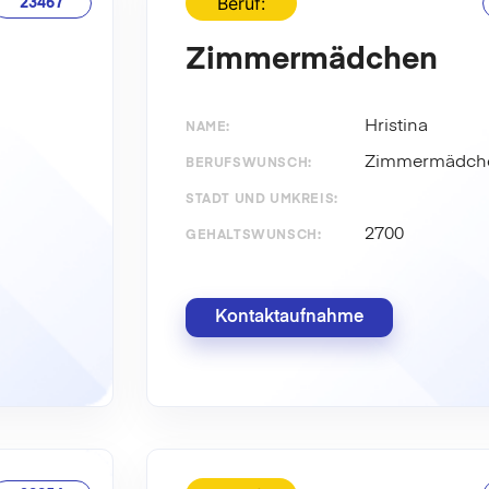
Beruf:
23467
Zimmermädchen
Hristina
NAME:
Zimmermädch
BERUFSWUNSCH:
STADT UND UMKREIS:
2700
GEHALTSWUNSCH:
Kontaktaufnahme