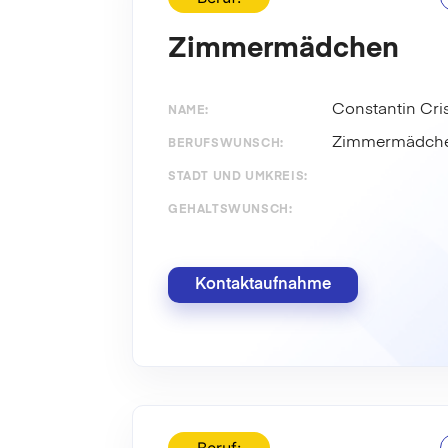
Zimmermädchen
Constantin Cri
NAME:
Zimmermädch
BERUFSWUNSCH:
STADT UND UMKREIS:
GEHALTSWUNSCH:
Kontaktaufnahme