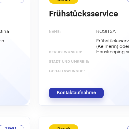
Frühstücksservice
(Kellnerin)
stina
ROSITSA
NAME:
en
Frühstücksserv
(Kellnerin) ode
Hauskeeping s
BERUFSWUNSCH:
STADT UND UMKREIS:
GEHALTSWUNSCH:
Kontaktaufnahme