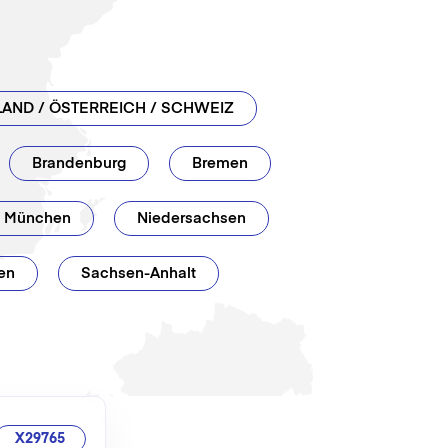
AND / ÖSTERREICH / SCHWEIZ
Brandenburg
Bremen
München
Niedersachsen
en
Sachsen-Anhalt
X29765