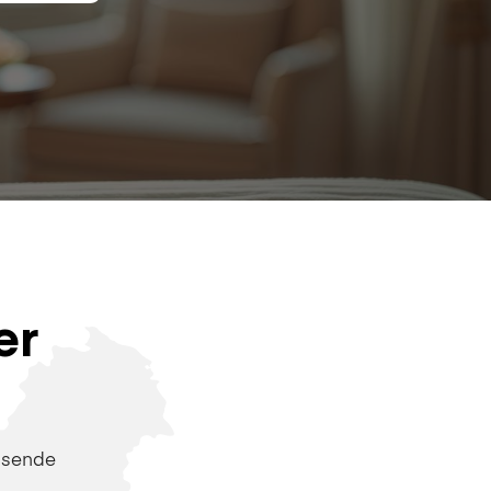
er
ssende