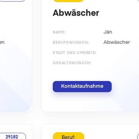
Abwäscher
Ján
NAME:
en
Abwäscher
BERUFSWUNSCH:
STADT UND UMKREIS:
GEHALTSWUNSCH:
Kontaktaufnahme
Beruf:
29182