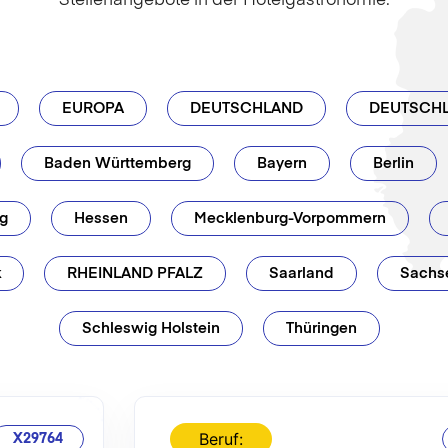
Stellenangebote in der Hotelgastronomie.
EUROPA
DEUTSCHLAND
DEUTSCHL
Baden Württemberg
Bayern
Berlin
g
Hessen
Mecklenburg-Vorpommern
k
RHEINLAND PFALZ
Saarland
Sachs
Schleswig Holstein
Thüringen
Beruf:
X29764