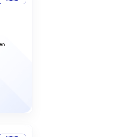
23500
en