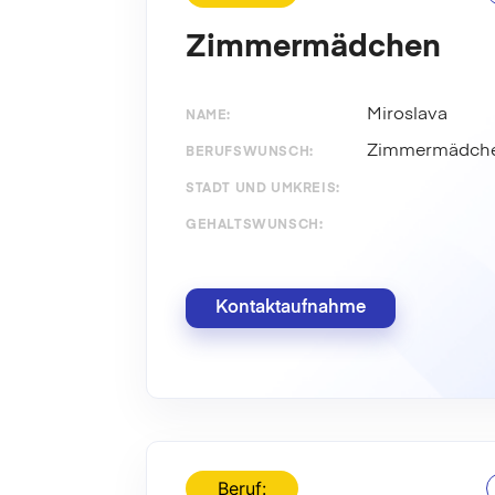
Zimmermädchen
Miroslava
NAME:
Zimmermädch
BERUFSWUNSCH:
STADT UND UMKREIS:
GEHALTSWUNSCH:
Kontaktaufnahme
Beruf: