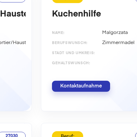
/Haustechniker
Kuchenhilfe
Malgorzata
NAME:
ortier/Haustechniker
Zimmermadel
BERUFSWUNSCH:
STADT UND UMKREIS:
GEHALTSWUNSCH:
Kontaktaufnahme
Beruf:
27030