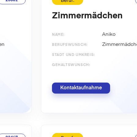
Beruf:
23681
Zimmermädchen
Aniko
NAME:
en
Zimmermädch
BERUFSWUNSCH:
STADT UND UMKREIS:
GEHALTSWUNSCH:
Kontaktaufnahme