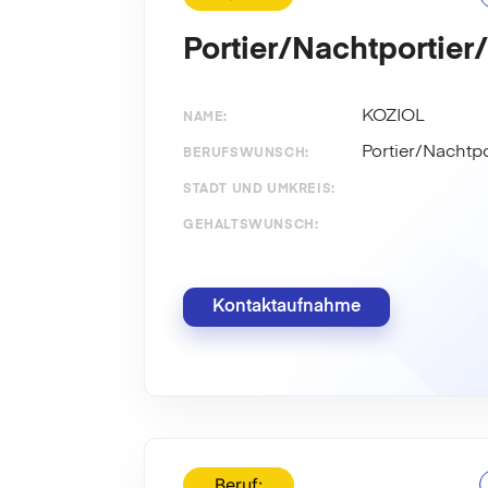
Portier/Nachtportier
KOZIOL
NAME:
Portier/Nachtp
BERUFSWUNSCH:
STADT UND UMKREIS:
GEHALTSWUNSCH:
Kontaktaufnahme
Beruf: