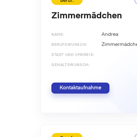
Beruf:
Zimmermädchen
Andrea
NAME:
Zimmermädch
BERUFSWUNSCH:
STADT UND UMKREIS:
GEHALTSWUNSCH:
Kontaktaufnahme