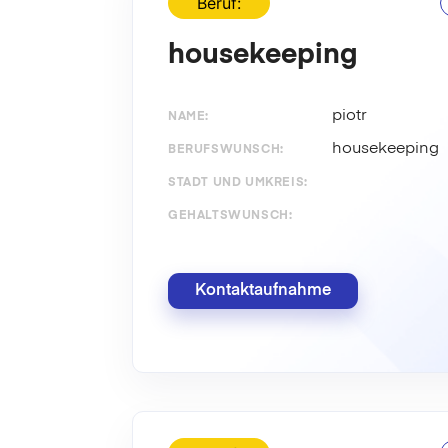
Beruf:
housekeeping
piotr
NAME:
housekeeping
BERUFSWUNSCH:
STADT UND UMKREIS:
GEHALTSWUNSCH:
Kontaktaufnahme