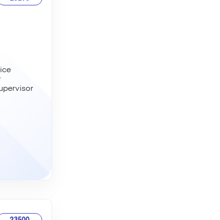
ice
r
upervisor