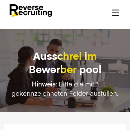
Skip
to
content
Auss
chrei
im
Bewer
ber
pool
Hinweis:
Bitte die mit *
gekennzeichneten Felder ausfüllen.