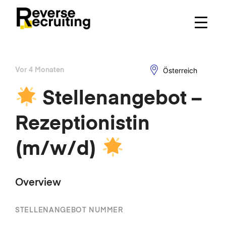
Skip
to
content
Österreich
Vor 4 Monaten
Stellenangebot –
Rezeptionistin
(m/w/d)
Overview
STELLENANGEBOT NUMMER