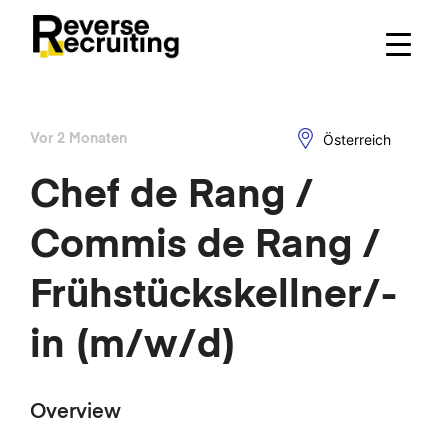
Skip
to
content
Österreich
Vor 2 Monaten
Chef de Rang /
Commis de Rang /
Frühstückskellner/-
in (m/w/d)
Overview