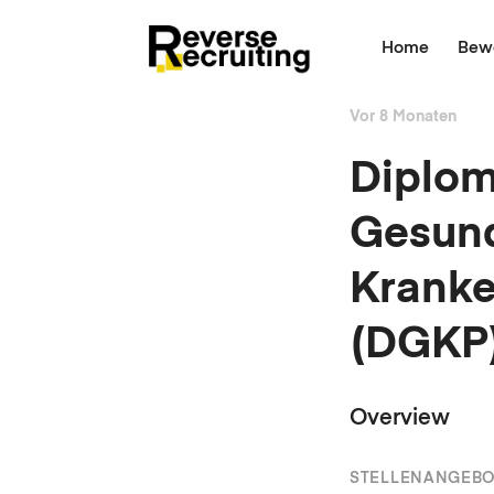
Skip
to
Home
Bewe
content
Vor 8 Monaten
Diplom
Gesund
Kranke
(DGKP
Overview
STELLENANGEB