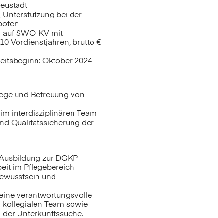
eustadt
, Unterstützung bei der
boten
d auf SWÖ-KV mit
0 Vordienstjahren, brutto €
eitsbeginn: Oktober 2024
flege und Betreuung von
m interdisziplinären Team
d Qualitätssicherung der
Ausbildung zur DGKP
eit im Pflegebereich
ewusstsein und
 eine verantwortungsvolle
m kollegialen Team sowie
i der Unterkunftssuche.