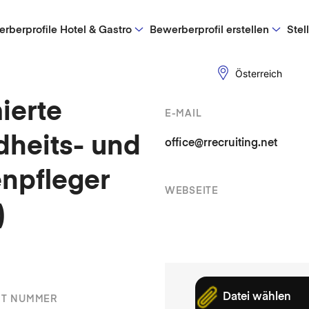
rberprofile Hotel & Gastro
Bewerberprofil erstellen
Stel
Österreich
ierte
E-MAIL
heits- und
office@rrecruiting.net
npfleger
WEBSEITE
)
Datei wählen
OT NUMMER