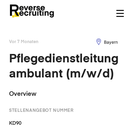
Skip
to
content
Bayern
Vor 7 Monaten
Pflegedienstleitung
ambulant (m/w/d)
Overview
STELLENANGEBOT NUMMER
KD90