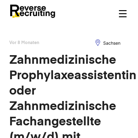
Skip
to
content
Sachsen
Vor 8 Monaten
Zahnmedizinische
Prophylaxeassistentin
oder
Zahnmedizinische
Fachangestellte
(m/w/d) mit