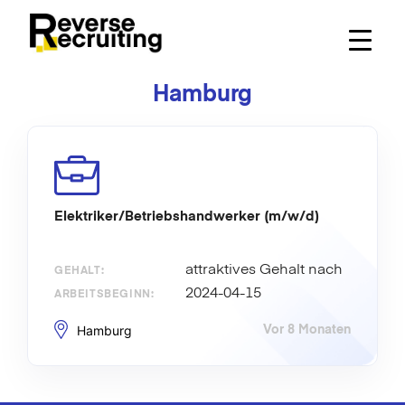
Skip
to
content
Hamburg
Elektriker/Betriebshandwerker (m/w/d)
attraktives Gehalt nach
GEHALT:
Vereinbarung
2024-04-15
ARBEITSBEGINN:
Hamburg
Vor 8 Monaten